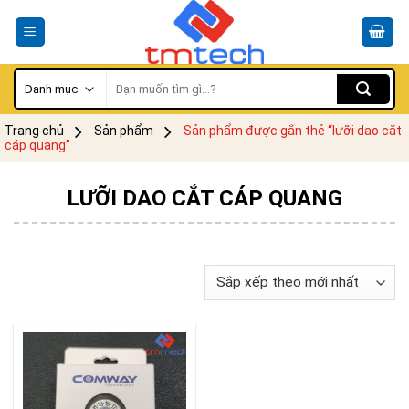
Skip
to
content
Tìm
kiếm:
Trang chủ
Sản phẩm
Sản phẩm được gắn thẻ “lưỡi dao cắt
cáp quang”
LƯỠI DAO CẮT CÁP QUANG