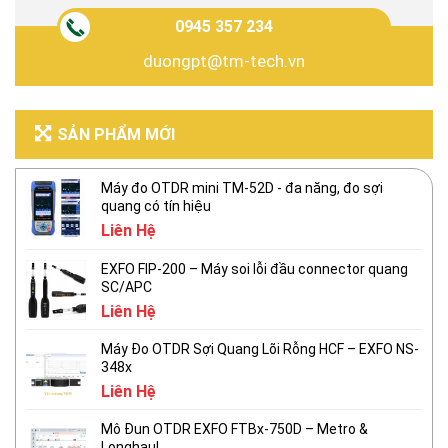
0945 357 234
duongpt@tm-tech.vn
SẢN PHẨM MỚI
Máy đo OTDR mini TM-52D - đa năng, đo sợi
quang có tín hiệu
Liên Hệ
EXFO FIP-200 – Máy soi lỗi đầu connector quang
SC/APC
Liên Hệ
Máy Đo OTDR Sợi Quang Lõi Rỗng HCF – EXFO NS-
348x
Liên Hệ
Mô Đun OTDR EXFO FTBx-750D – Metro &
Longhaul