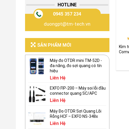
HOTLINE
0945 357 234
duongpt@tm-tech.vn
SẢN PHẨM MỚI
Kìm t
Comw
Máy đo OTDR mini TM-52D -
đa năng, đo sợi quang có tín
hiệu
Liên Hệ
EXFO FIP-200 – Máy soi lỗi đầu
connector quang SC/APC
Liên Hệ
Máy Đo OTDR Sợi Quang Lõi
Rỗng HCF – EXFO NS-348x
Liên Hệ