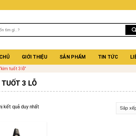
 CHỦ
GIỚI THIỆU
SẢN PHẨM
TIN TỨC
LI
ìm tuốt 3 lỗ”
 TUỐT 3 LỖ
hị kết quả duy nhất