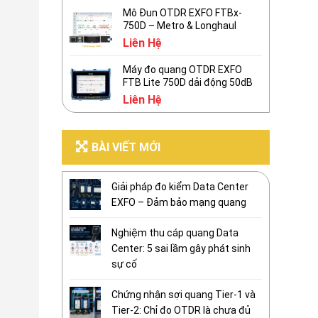
Mô Đun OTDR EXFO FTBx-
750D – Metro & Longhaul
Liên Hệ
Máy đo quang OTDR EXFO
FTB Lite 750D dải động 50dB
Liên Hệ
BÀI VIẾT MỚI
Giải pháp đo kiểm Data Center
EXFO – Đảm bảo mạng quang
Nghiệm thu cáp quang Data
Center: 5 sai lầm gây phát sinh
sự cố
Chứng nhận sợi quang Tier-1 và
Tier-2: Chỉ đo OTDR là chưa đủ