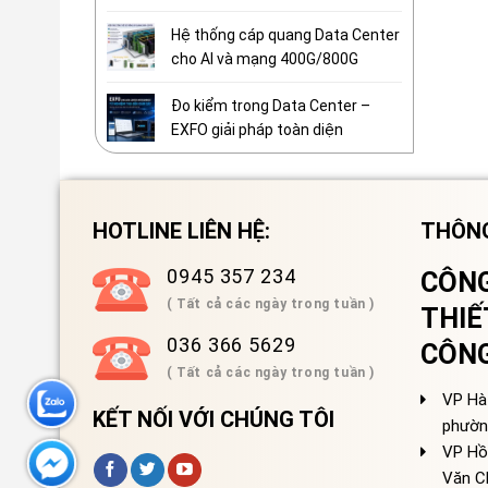
Hệ thống cáp quang Data Center
cho AI và mạng 400G/800G
Đo kiểm trong Data Center –
EXFO giải pháp toàn diện
HOTLINE LIÊN HỆ:
THÔNG
0945 357 234
CÔNG
( Tất cả các ngày trong tuần )
THIẾ
036 366 5629
CÔN
( Tất cả các ngày trong tuần )
VP Hà 
KẾT NỐI VỚI CHÚNG TÔI
phườn
VP Hồ
Văn C