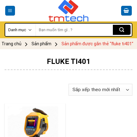
Skip
to
content
Tìm
kiếm:
Trang chủ
Sản phẩm
Sản phẩm được gắn thẻ “fluke ti401”
FLUKE TI401