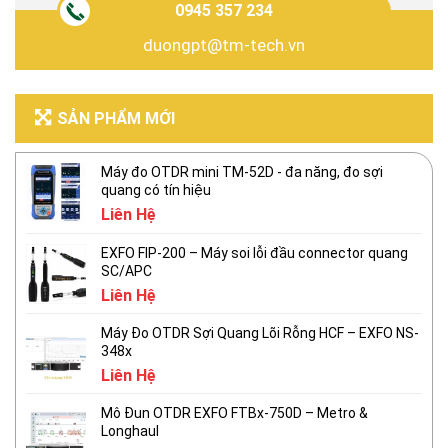
0945 357 234
duongpt@tm-tech.vn
SẢN PHẨM MỚI
Máy đo OTDR mini TM-52D - đa năng, đo sợi
quang có tín hiệu
Liên Hệ
EXFO FIP-200 – Máy soi lỗi đầu connector quang
SC/APC
Liên Hệ
Máy Đo OTDR Sợi Quang Lõi Rỗng HCF – EXFO NS-
348x
Liên Hệ
Mô Đun OTDR EXFO FTBx-750D – Metro &
Longhaul