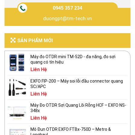
0945 357 234
duongpt@tm-tech.vn
SẢN PHẨM MỚI
Máy đo OTDR mini TM-52D - đa năng, đo sợi
quang có tín hiệu
Liên Hệ
EXFO FIP-200 – Máy soi lỗi đầu connector quang
SC/APC
Liên Hệ
Máy Đo OTDR Sợi Quang Lõi Rỗng HCF – EXFO NS-
348x
Liên Hệ
Mô Đun OTDR EXFO FTBx-750D – Metro &
Longhaul