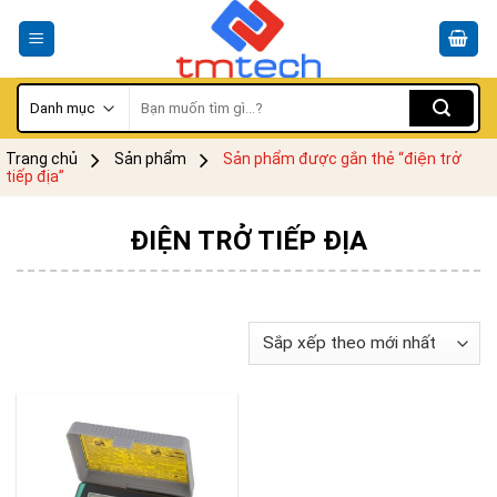
Skip
to
content
Tìm
kiếm:
Trang chủ
Sản phẩm
Sản phẩm được gắn thẻ “điện trở
tiếp địa”
ĐIỆN TRỞ TIẾP ĐỊA