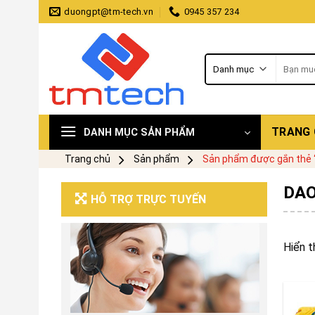
Skip
duongpt@tm-tech.vn
0945 357 234
to
content
Tìm
kiếm:
TRANG
DANH MỤC SẢN PHẨM
Trang chủ
Sản phẩm
Sản phẩm được gắn thẻ “
DAO
HỖ TRỢ TRỰC TUYẾN
Hiển t