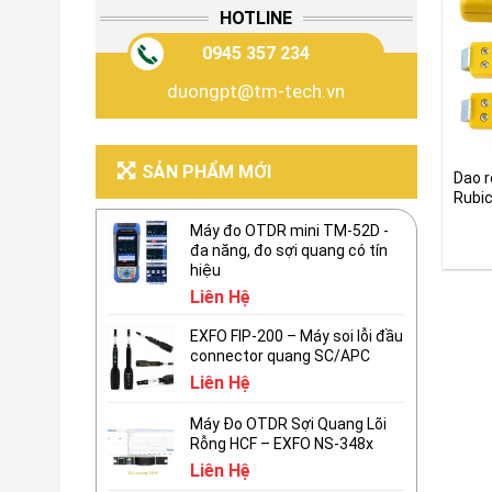
HOTLINE
0945 357 234
duongpt@tm-tech.vn
SẢN PHẨM MỚI
Dao r
Rubic
Máy đo OTDR mini TM-52D -
đa năng, đo sợi quang có tín
hiệu
Liên Hệ
EXFO FIP-200 – Máy soi lỗi đầu
connector quang SC/APC
Liên Hệ
Máy Đo OTDR Sợi Quang Lõi
Rỗng HCF – EXFO NS-348x
Liên Hệ