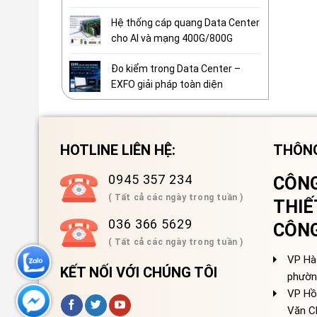
Hệ thống cáp quang Data Center
cho AI và mạng 400G/800G
Đo kiểm trong Data Center –
EXFO giải pháp toàn diện
HOTLINE LIÊN HỆ:
THÔNG
0945 357 234
CÔNG
( Tất cả các ngày trong tuần )
THIẾ
036 366 5629
CÔN
( Tất cả các ngày trong tuần )
VP Hà 
KẾT NỐI VỚI CHÚNG TÔI
phườn
VP Hồ
Văn C