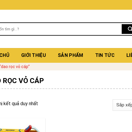
 CHỦ
GIỚI THIỆU
SẢN PHẨM
TIN TỨC
LI
dao rọc vỏ cáp”
 RỌC VỎ CÁP
hị kết quả duy nhất