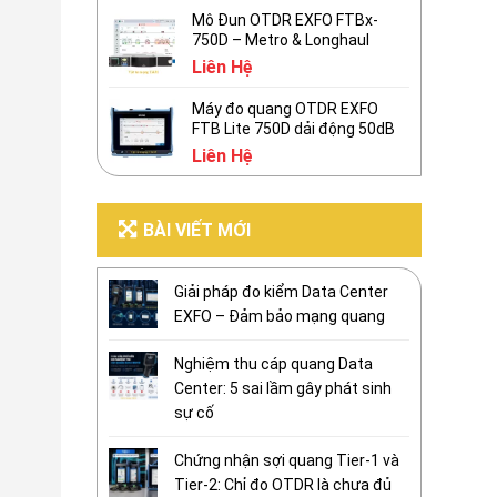
Mô Đun OTDR EXFO FTBx-
750D – Metro & Longhaul
Liên Hệ
Máy đo quang OTDR EXFO
FTB Lite 750D dải động 50dB
Liên Hệ
BÀI VIẾT MỚI
Giải pháp đo kiểm Data Center
EXFO – Đảm bảo mạng quang
Nghiệm thu cáp quang Data
Center: 5 sai lầm gây phát sinh
sự cố
Chứng nhận sợi quang Tier-1 và
Tier-2: Chỉ đo OTDR là chưa đủ