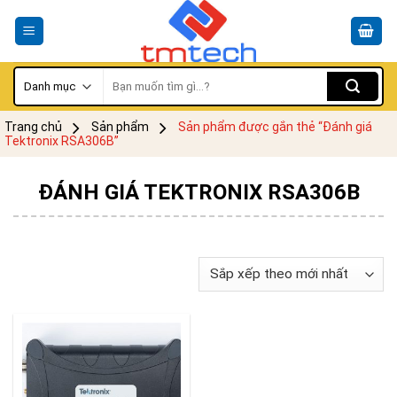
Skip
to
content
Tìm
kiếm:
Trang chủ
Sản phẩm
Sản phẩm được gắn thẻ “Đánh giá
Tektronix RSA306B”
ĐÁNH GIÁ TEKTRONIX RSA306B