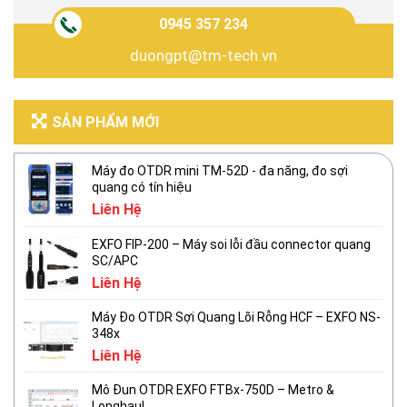
0945 357 234
duongpt@tm-tech.vn
SẢN PHẨM MỚI
Máy đo OTDR mini TM-52D - đa năng, đo sợi
quang có tín hiệu
Liên Hệ
EXFO FIP-200 – Máy soi lỗi đầu connector quang
SC/APC
Liên Hệ
Máy Đo OTDR Sợi Quang Lõi Rỗng HCF – EXFO NS-
348x
Liên Hệ
Mô Đun OTDR EXFO FTBx-750D – Metro &
Longhaul