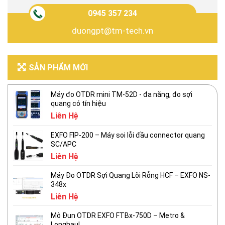
0945 357 234
duongpt@tm-tech.vn
SẢN PHẨM MỚI
Máy đo OTDR mini TM-52D - đa năng, đo sợi
quang có tín hiệu
Liên Hệ
EXFO FIP-200 – Máy soi lỗi đầu connector quang
SC/APC
Liên Hệ
Máy Đo OTDR Sợi Quang Lõi Rỗng HCF – EXFO NS-
348x
Liên Hệ
Mô Đun OTDR EXFO FTBx-750D – Metro &
Longhaul