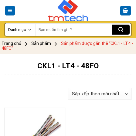
Skip
to
content
Tìm
kiếm:
Trang chủ
Sản phẩm
Sản phẩm được gắn thẻ “CKL1 - LT4 -
48FO”
CKL1 - LT4 - 48FO