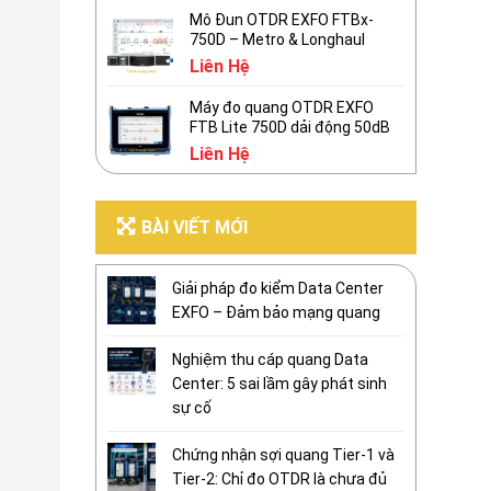
Mô Đun OTDR EXFO FTBx-
750D – Metro & Longhaul
Liên Hệ
Máy đo quang OTDR EXFO
FTB Lite 750D dải động 50dB
Liên Hệ
BÀI VIẾT MỚI
Giải pháp đo kiểm Data Center
EXFO – Đảm bảo mạng quang
Nghiệm thu cáp quang Data
Center: 5 sai lầm gây phát sinh
sự cố
Chứng nhận sợi quang Tier-1 và
Tier-2: Chỉ đo OTDR là chưa đủ