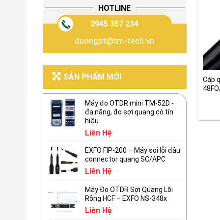
HOTLINE
0945 357 234
duongpt@tm-tech.vn
SẢN PHẨM MỚI
Cáp 
48FO
Máy đo OTDR mini TM-52D -
đa năng, đo sợi quang có tín
hiệu
Liên Hệ
EXFO FIP-200 – Máy soi lỗi đầu
connector quang SC/APC
Liên Hệ
Máy Đo OTDR Sợi Quang Lõi
Rỗng HCF – EXFO NS-348x
Liên Hệ