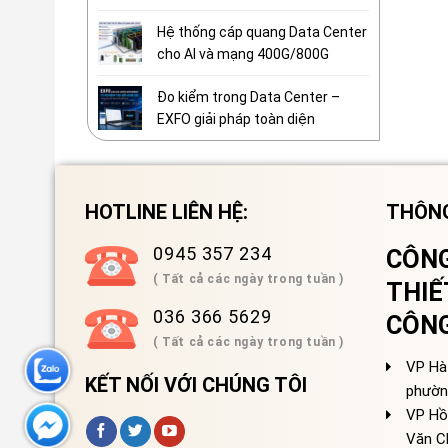
Hệ thống cáp quang Data Center
cho AI và mạng 400G/800G
Đo kiểm trong Data Center –
EXFO giải pháp toàn diện
HOTLINE LIÊN HỆ:
THÔNG
0945 357 234
CÔNG
( Tất cả các ngày trong tuần )
THIẾ
036 366 5629
CÔN
( Tất cả các ngày trong tuần )
VP Hà 
KẾT NỐI VỚI CHÚNG TÔI
phườn
VP Hồ
Văn C