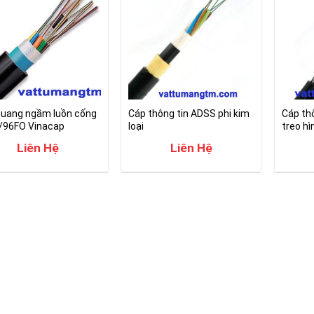
quang ngầm luồn cống
Cáp thông tin ADSS phi kim
Cáp thô
/96FO Vinacap
loại
treo hì
144FO)
Liên Hệ
Liên Hệ