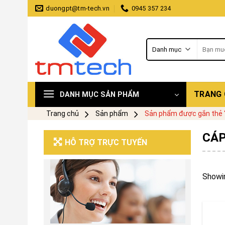
Skip
duongpt@tm-tech.vn
0945 357 234
to
content
Tìm
kiếm:
TRANG
DANH MỤC SẢN PHẨM
Trang chủ
Sản phẩm
Sản phẩm được gắn thẻ 
CÁP
HỖ TRỢ TRỰC TUYẾN
Showin