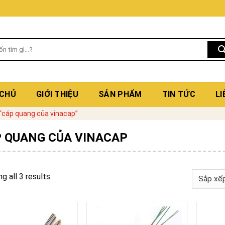
 CHỦ
GIỚI THIỆU
SẢN PHẨM
TIN TỨC
LI
“cáp quang của vinacap”
 QUANG CỦA VINACAP
g all 3 results