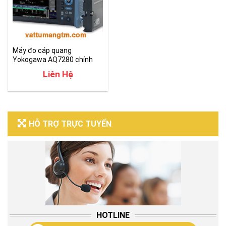
Máy đo cáp quang
Yokogawa AQ7280 chính
hãng giá tốt
Liên Hệ
HỖ TRỢ TRỰC TUYẾN
HOTLINE