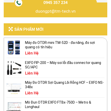
0945 357 234
duongpt@tm-tech.vn
SẢN PHẨM MỚI
Máy đo OTDR mini TM-52D - đa năng, đo sợi
quang có tín hiệu
Liên Hệ
EXFO FIP-200 – Máy soi lỗi đầu connector quang
SC/APC
Liên Hệ
Máy Đo OTDR Sợi Quang Lõi Rỗng HCF – EXFO NS-
348x
Liên Hệ
Mô Đun OTDR EXFO FTBx-750D – Metro &
Longhaul