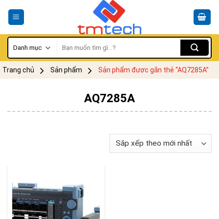
Skip
to
content
Tìm
kiếm:
Trang chủ
Sản phẩm
Sản phẩm được gắn thẻ “AQ7285A”
AQ7285A