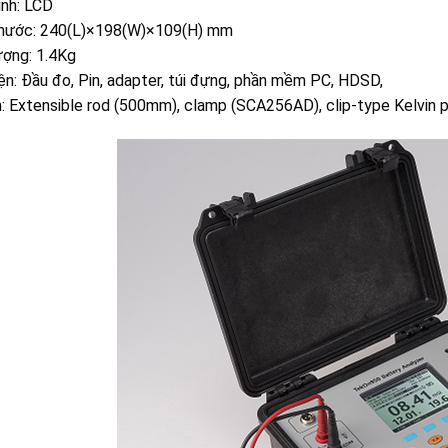
ình: LCD
thước: 240(L)×198(W)×109(H) mm
ượng: 1.4Kg
ện: Đầu đo, Pin, adapter, túi đựng, phần mềm PC, HDSD,
: Extensible rod (500mm), clamp (SCA256AD), clip-type Kelvin 