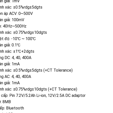
n giải: 1mV
ính xác: ±0.5%rdg±5dgts
iện áp ACV: 0~500V
n giải: 100mV
ần: 40Hz~500Hz
ính xác: ±0.75%rdg±10dgts
iệt độ: -10℃ ~ 100℃
n giải: 0.1℃
ính xác: ±1℃+2dgts
g DC: 4, 40, 400A
n giải: 1mA
ính xác: ±0.5%rdg±5dgts (+CT Tolerance)
g AC: 4, 40, 400A
n giải: 1mA
ính xác: ±0.75%rdg±10dgts (+CT Tolerance)
cấp: Pin 7.2V/5.2Ah Li-ion, 12V/2.5A DC adaptor
ớ: 8MB
iếp: Bluetooth