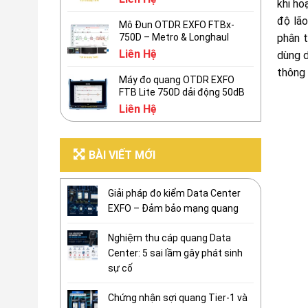
khi ho
độ lão
Mô Đun OTDR EXFO FTBx-
phân t
750D – Metro & Longhaul
Liên Hệ
dùng d
thông 
Máy đo quang OTDR EXFO
FTB Lite 750D dải động 50dB
Liên Hệ
BÀI VIẾT MỚI
Giải pháp đo kiểm Data Center
EXFO – Đảm bảo mạng quang
Nghiệm thu cáp quang Data
Center: 5 sai lầm gây phát sinh
sự cố
Chứng nhận sợi quang Tier-1 và