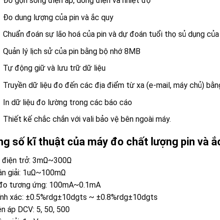
Đo gợn sóng điện áp, dòng điện và nhiệt độ
Đo dung lượng của pin và ắc quy
Chuẩn đoán sự lão hoá của pin và dự đoán tuổi thọ sủ dụng của 
Quản lý lịch sử của pin bằng bộ nhớ 8MB
Tự động giữ và lưu trữ dữ liệu
Truyền dữ liệu đo đến các địa điểm từ xa (e-mail, máy chủ) bằn
In dữ liệu đo lường trong các báo cáo
Thiết kế chắc chắn với vali bảo vệ bên ngoài máy.
g số kĩ thuật của máy đo chất lượng pin và 
o điện trở: 3mΩ~300Ω
ân giải: 1uΩ~100mΩ
đo tương ứng: 100mA~0.1mA
ính xác: ±0.5%rdg±10dgts ~ ±0.8%rdg±10dgts
ện áp DCV: 5, 50, 500