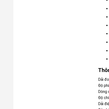
Thôn
Dải đ
Độ ph
Dòng 
Độ ch
Dải đi