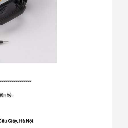
****************
iên hệ:
Cầu Giấy, Hà Nội