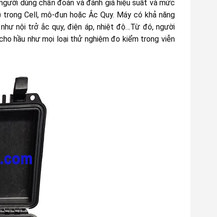
gười dùng chẩn đoán và đánh giá hiệu suất và mức
V) trong Cell, mô-đun hoặc Ắc Quy. Máy có khả năng
như nội trở ắc quy, điện áp, nhiệt độ…Từ đó, người
cho hầu như mọi loại thử nghiệm đo kiểm trong viễn