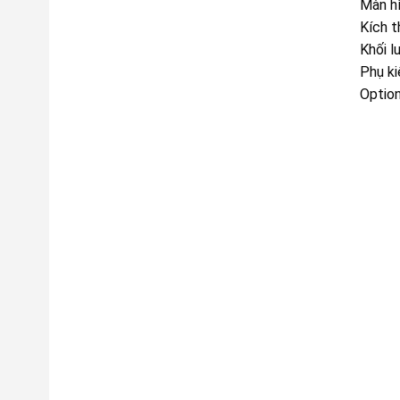
Màn h
Kích 
Khối l
Phụ ki
Option