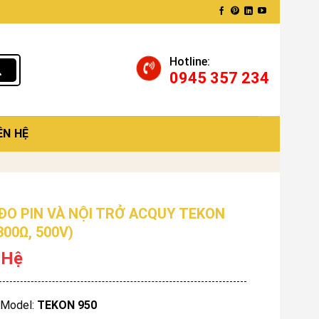
Hotline:
0945 357 234
ÊN HỆ
ĐO PIN VÀ NỘI TRỞ ACQUY TEKON
300Ω, 500V)
 Hệ
Model:
TEKON 950