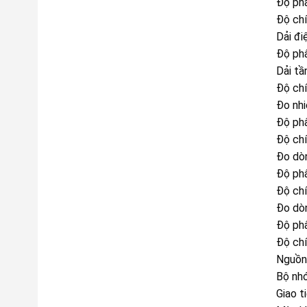
Độ phâ
Độ ch
Dải đ
Độ phâ
Dải t
Độ ch
Đo nh
Độ phâ
Độ ch
Đo dòn
Độ phâ
Độ ch
Đo dòn
Độ phâ
Độ ch
Nguồn 
Bộ nh
Giao t