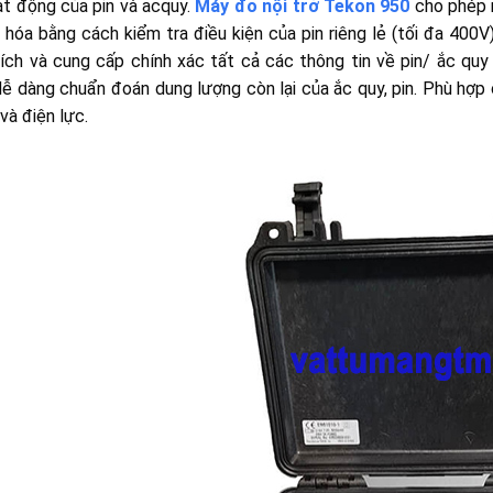
ạt động của pin và acquy.
Máy đo nội trở Tekon 950
cho phép n
 hóa bằng cách kiểm tra điều kiện của pin riêng lẻ (tối đa 400
ích và cung cấp chính xác tất cả các thông tin về pin/ ắc quy 
ễ dàng chuẩn đoán dung lượng còn lại của ắc quy, pin. Phù hợp 
và điện lực.