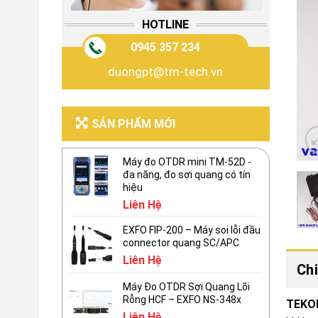
HOTLINE
0945 357 234
duongpt@tm-tech.vn
SẢN PHẨM MỚI
Máy đo OTDR mini TM-52D -
đa năng, đo sợi quang có tín
hiệu
Liên Hệ
EXFO FIP-200 – Máy soi lỗi đầu
connector quang SC/APC
Liên Hệ
Chi
Máy Đo OTDR Sợi Quang Lõi
Rỗng HCF – EXFO NS-348x
TEKO
Liên Hệ