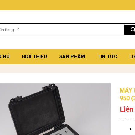
 CHỦ
GIỚI THIỆU
SẢN PHẨM
TIN TỨC
LI
MÁY 
950 (
Liên