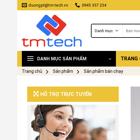
Skip
duongpt@tm-tech.vn
0945 357 234
to
content
Tìm
kiếm:
TRANG
DANH MỤC SẢN PHẨM
Trang chủ
Sản phẩm
Sản phẩm bán chạy
HỖ TRỢ TRỰC TUYẾN