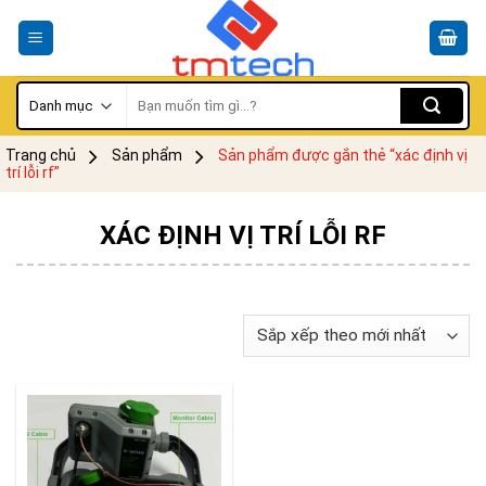
Skip
to
content
Tìm
kiếm:
Trang chủ
Sản phẩm
Sản phẩm được gắn thẻ “xác định vị
trí lỗi rf”
XÁC ĐỊNH VỊ TRÍ LỖI RF