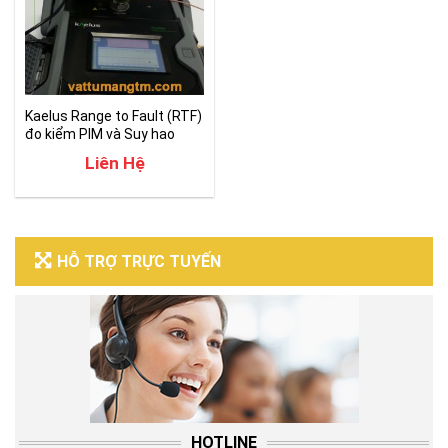
Kaelus Range to Fault (RTF)
đo kiểm PIM và Suy hao
phản xạ RF
Liên Hệ
HỖ TRỢ TRỰC TUYẾN
HOTLINE