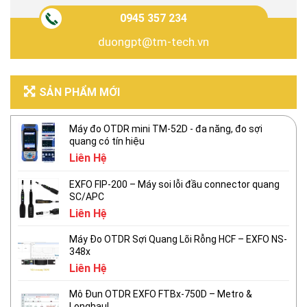
0945 357 234
duongpt@tm-tech.vn
SẢN PHẨM MỚI
Máy đo OTDR mini TM-52D - đa năng, đo sợi
quang có tín hiệu
Liên Hệ
EXFO FIP-200 – Máy soi lỗi đầu connector quang
SC/APC
Liên Hệ
Máy Đo OTDR Sợi Quang Lõi Rỗng HCF – EXFO NS-
348x
Liên Hệ
Mô Đun OTDR EXFO FTBx-750D – Metro &
Longhaul