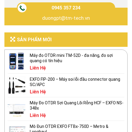
0945 357 234
duongpt@tm-tech.vn
SẢN PHẨM MỚI
Máy đo OTDR mini TM-52D - đa năng, đo sợi
quang có tín hiệu
Liên Hệ
EXFO FIP-200 – Máy soi lỗi đầu connector quang
SC/APC
Liên Hệ
Máy Đo OTDR Sợi Quang Lõi Rỗng HCF – EXFO NS-
348x
Liên Hệ
Mô Đun OTDR EXFO FTBx-750D – Metro &
Longhaul