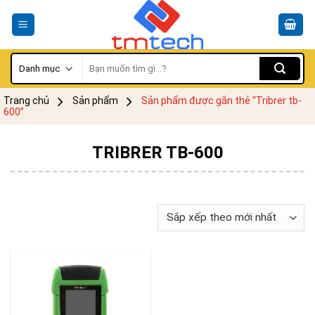
Skip
to
content
Tìm
kiếm:
Trang chủ
Sản phẩm
Sản phẩm được gắn thẻ “Tribrer tb-
600”
TRIBRER TB-600