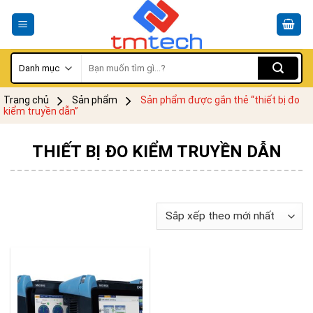
Skip
to
content
Tìm
kiếm:
Trang chủ
Sản phẩm
Sản phẩm được gắn thẻ “thiết bị đo
kiểm truyền dẫn”
THIẾT BỊ ĐO KIỂM TRUYỀN DẪN