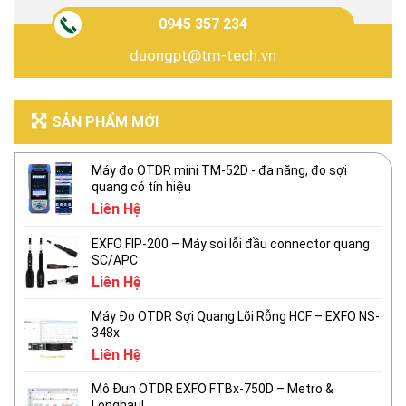
0945 357 234
duongpt@tm-tech.vn
SẢN PHẨM MỚI
Máy đo OTDR mini TM-52D - đa năng, đo sợi
quang có tín hiệu
Liên Hệ
EXFO FIP-200 – Máy soi lỗi đầu connector quang
SC/APC
Liên Hệ
Máy Đo OTDR Sợi Quang Lõi Rỗng HCF – EXFO NS-
348x
Liên Hệ
Mô Đun OTDR EXFO FTBx-750D – Metro &
Longhaul