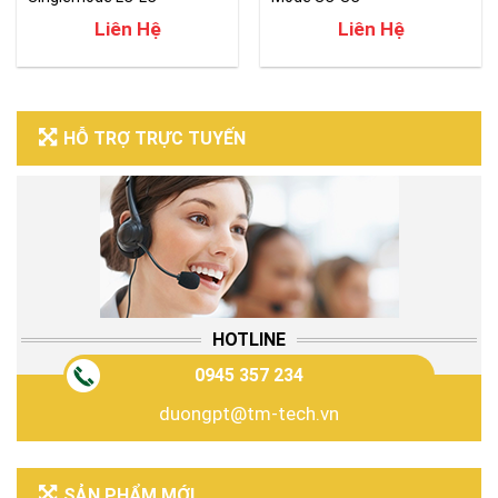
Liên Hệ
Liên Hệ
HỖ TRỢ TRỰC TUYẾN
HOTLINE
0945 357 234
duongpt@tm-tech.vn
SẢN PHẨM MỚI