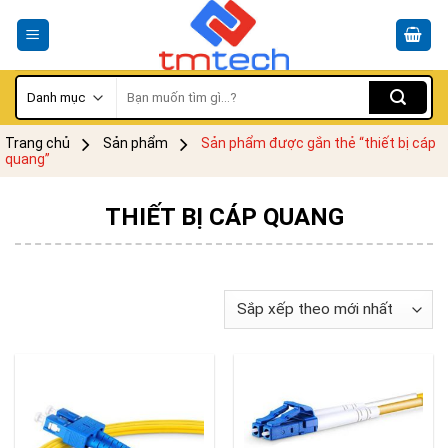
Skip
to
content
Tìm
kiếm:
Trang chủ
Sản phẩm
Sản phẩm được gắn thẻ “thiết bị cáp
quang”
THIẾT BỊ CÁP QUANG