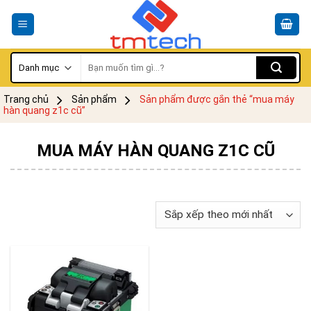
Skip
to
content
Tìm
kiếm:
Trang chủ
Sản phẩm
Sản phẩm được gắn thẻ “mua máy
hàn quang z1c cũ”
MUA MÁY HÀN QUANG Z1C CŨ