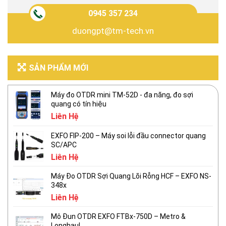
0945 357 234
duongpt@tm-tech.vn
SẢN PHẨM MỚI
Máy đo OTDR mini TM-52D - đa năng, đo sợi
quang có tín hiệu
Liên Hệ
EXFO FIP-200 – Máy soi lỗi đầu connector quang
SC/APC
Liên Hệ
Máy Đo OTDR Sợi Quang Lõi Rỗng HCF – EXFO NS-
348x
Liên Hệ
Mô Đun OTDR EXFO FTBx-750D – Metro &
Longhaul