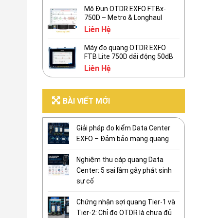
Mô Đun OTDR EXFO FTBx-
750D – Metro & Longhaul
Liên Hệ
Máy đo quang OTDR EXFO
FTB Lite 750D dải động 50dB
Liên Hệ
BÀI VIẾT MỚI
Giải pháp đo kiểm Data Center
EXFO – Đảm bảo mạng quang
Nghiệm thu cáp quang Data
Center: 5 sai lầm gây phát sinh
sự cố
Chứng nhận sợi quang Tier-1 và
Tier-2: Chỉ đo OTDR là chưa đủ