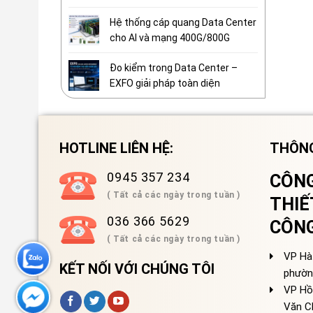
Hệ thống cáp quang Data Center
cho AI và mạng 400G/800G
Đo kiểm trong Data Center –
EXFO giải pháp toàn diện
HOTLINE LIÊN HỆ:
THÔNG
0945 357 234
CÔNG
( Tất cả các ngày trong tuần )
THIẾ
036 366 5629
CÔN
( Tất cả các ngày trong tuần )
VP Hà 
KẾT NỐI VỚI CHÚNG TÔI
phườn
VP Hồ
Văn C