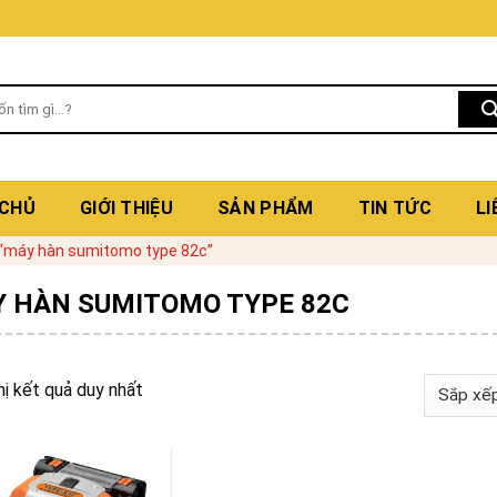
 CHỦ
GIỚI THIỆU
SẢN PHẨM
TIN TỨC
LI
“máy hàn sumitomo type 82c”
 HÀN SUMITOMO TYPE 82C
hị kết quả duy nhất