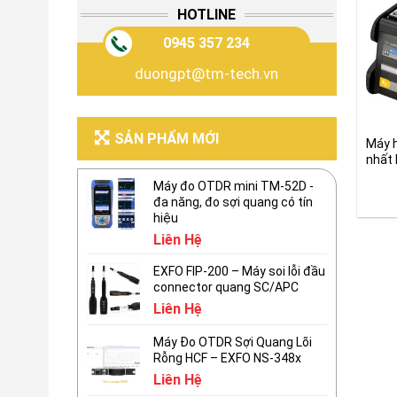
HOTLINE
0945 357 234
duongpt@tm-tech.vn
SẢN PHẨM MỚI
Máy 
nhất
82C
Máy đo OTDR mini TM-52D -
đa năng, đo sợi quang có tín
hiệu
Liên Hệ
EXFO FIP-200 – Máy soi lỗi đầu
connector quang SC/APC
Liên Hệ
Máy Đo OTDR Sợi Quang Lõi
Rỗng HCF – EXFO NS-348x
Liên Hệ