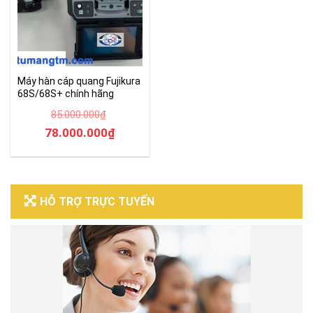
Máy hàn cáp quang Fujikura
68S/68S+ chính hãng
85.000.000
₫
Giá
Giá
78.000.000
₫
gốc
hiện
là:
tại
85.000.000₫.
là:
HỖ TRỢ TRỰC TUYẾN
78.000.000₫.