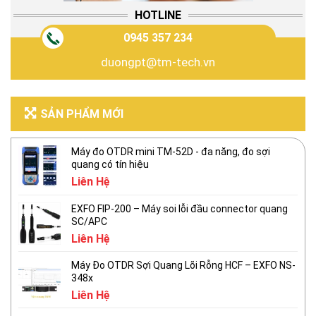
HOTLINE
0945 357 234
duongpt@tm-tech.vn
SẢN PHẨM MỚI
Máy đo OTDR mini TM-52D - đa năng, đo sợi
quang có tín hiệu
Liên Hệ
EXFO FIP-200 – Máy soi lỗi đầu connector quang
SC/APC
Liên Hệ
Máy Đo OTDR Sợi Quang Lõi Rỗng HCF – EXFO NS-
348x
Liên Hệ