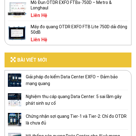
Mô Đun OTDR EXFO FTBx-750D – Metro &
Longhaul
Liên Hệ
Máy đo quang OTDR EXFO FTB Lite 750D dải động
50dB
Liên Hệ
BÀI VIẾT MỚI
Giải pháp đo kiểm Data Center EXFO – Đảm bảo
mạng quang
Nghiệm thu cáp quang Data Center: 5 sai lầm gây
phát sinh sự cố
Chứng nhận sợi quang Tier-1 và Tier-2: Chỉ đo OTDR
là chưa đủ