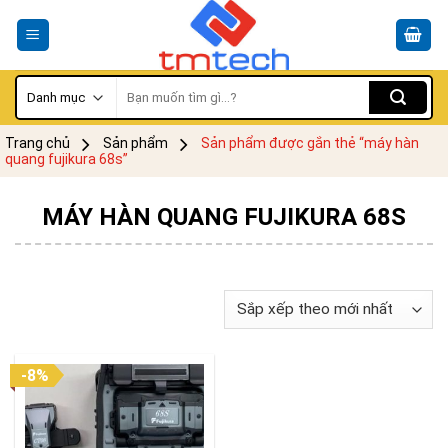
Skip
to
content
Tìm
kiếm:
Trang chủ
Sản phẩm
Sản phẩm được gắn thẻ “máy hàn
quang fujikura 68s”
MÁY HÀN QUANG FUJIKURA 68S
-8%