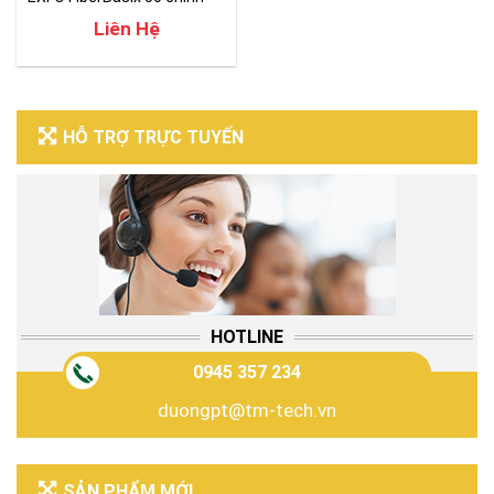
hãng
Liên Hệ
HỖ TRỢ TRỰC TUYẾN
HOTLINE
0945 357 234
duongpt@tm-tech.vn
SẢN PHẨM MỚI