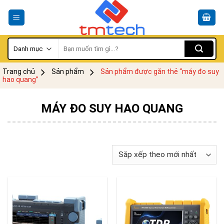
Skip
to
content
Tìm
kiếm:
Trang chủ
Sản phẩm
Sản phẩm được gắn thẻ “máy đo suy
hao quang”
MÁY ĐO SUY HAO QUANG