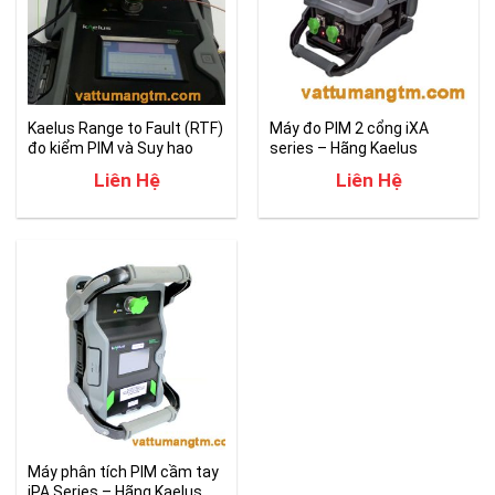
Kaelus Range to Fault (RTF)
Máy đo PIM 2 cổng iXA
đo kiểm PIM và Suy hao
series – Hãng Kaelus
phản xạ RF
Liên Hệ
Liên Hệ
Máy phân tích PIM cầm tay
iPA Series – Hãng Kaelus