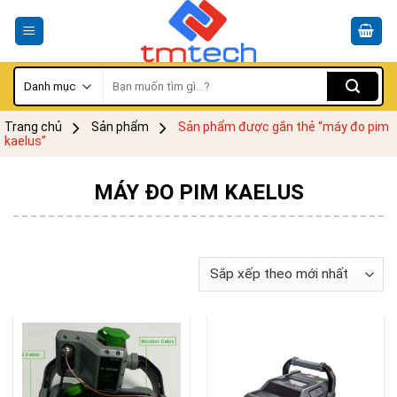
Skip
to
content
Tìm
kiếm:
Trang chủ
Sản phẩm
Sản phẩm được gắn thẻ “máy đo pim
kaelus”
MÁY ĐO PIM KAELUS