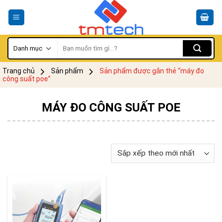
Skip
to
content
Tìm
kiếm:
Trang chủ
Sản phẩm
Sản phẩm được gắn thẻ “máy đo
công suất poe”
MÁY ĐO CÔNG SUẤT POE