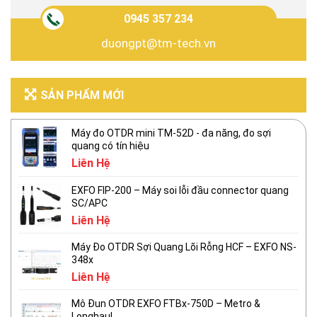
0945 357 234
duongpt@tm-tech.vn
SẢN PHẨM MỚI
Máy đo OTDR mini TM-52D - đa năng, đo sợi
quang có tín hiệu
Liên Hệ
EXFO FIP-200 – Máy soi lỗi đầu connector quang
SC/APC
Liên Hệ
Máy Đo OTDR Sợi Quang Lõi Rỗng HCF – EXFO NS-
348x
Liên Hệ
Mô Đun OTDR EXFO FTBx-750D – Metro &
Longhaul