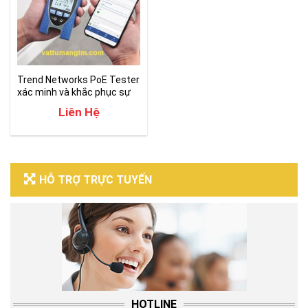
Trend Networks PoE Tester
xác minh và khắc phục sự
cố PoE
Liên Hệ
HỖ TRỢ TRỰC TUYẾN
HOTLINE