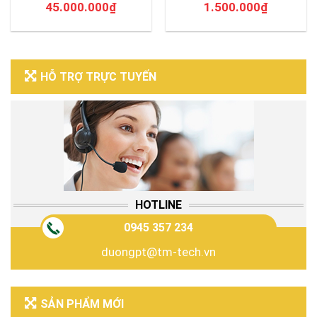
45.000.000
₫
1.500.000
₫
HỖ TRỢ TRỰC TUYẾN
HOTLINE
0945 357 234
duongpt@tm-tech.vn
SẢN PHẨM MỚI