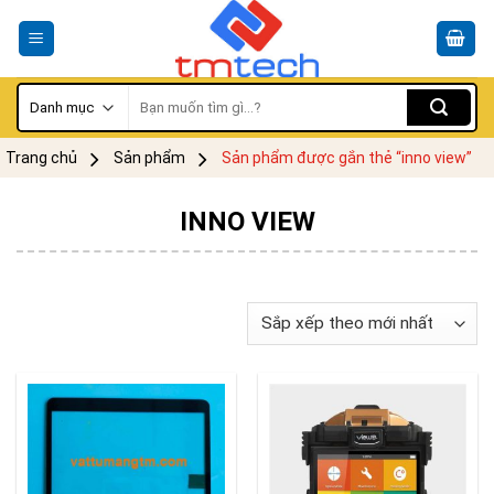
Skip
to
content
Tìm
kiếm:
Trang chủ
Sản phẩm
Sản phẩm được gắn thẻ “inno view”
INNO VIEW