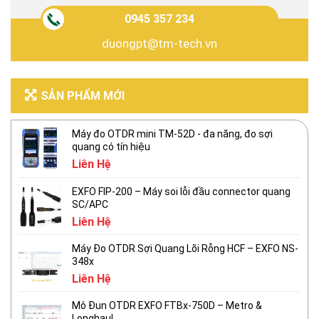
0945 357 234
duongpt@tm-tech.vn
SẢN PHẨM MỚI
Máy đo OTDR mini TM-52D - đa năng, đo sợi
quang có tín hiệu
Liên Hệ
EXFO FIP-200 – Máy soi lỗi đầu connector quang
SC/APC
Liên Hệ
Máy Đo OTDR Sợi Quang Lõi Rỗng HCF – EXFO NS-
348x
Liên Hệ
Mô Đun OTDR EXFO FTBx-750D – Metro &
Longhaul