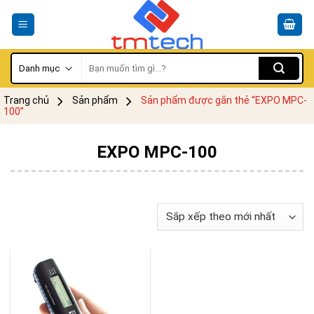
Skip
to
content
Tìm
kiếm:
Trang chủ
Sản phẩm
Sản phẩm được gắn thẻ “EXPO MPC-
100”
EXPO MPC-100