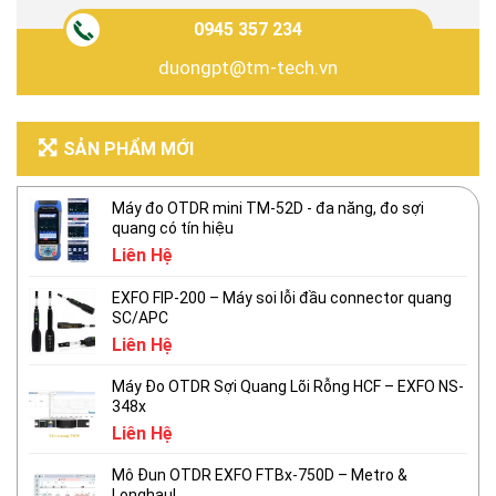
0945 357 234
duongpt@tm-tech.vn
SẢN PHẨM MỚI
Máy đo OTDR mini TM-52D - đa năng, đo sợi
quang có tín hiệu
Liên Hệ
EXFO FIP-200 – Máy soi lỗi đầu connector quang
SC/APC
Liên Hệ
Máy Đo OTDR Sợi Quang Lõi Rỗng HCF – EXFO NS-
348x
Liên Hệ
Mô Đun OTDR EXFO FTBx-750D – Metro &
Longhaul