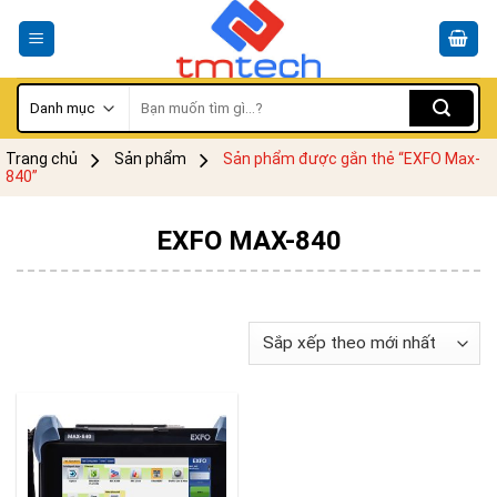
Skip
to
content
Tìm
kiếm:
Trang chủ
Sản phẩm
Sản phẩm được gắn thẻ “EXFO Max-
840”
EXFO MAX-840