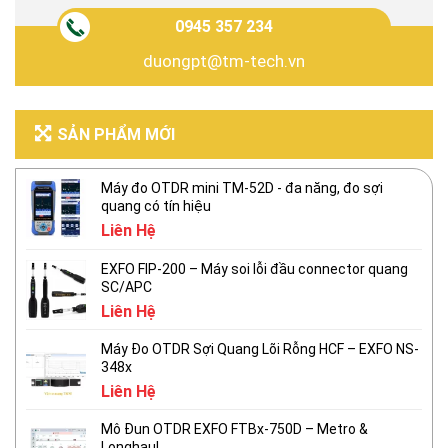
0945 357 234
duongpt@tm-tech.vn
SẢN PHẨM MỚI
Máy đo OTDR mini TM-52D - đa năng, đo sợi
quang có tín hiệu
Liên Hệ
EXFO FIP-200 – Máy soi lỗi đầu connector quang
SC/APC
Liên Hệ
Máy Đo OTDR Sợi Quang Lõi Rỗng HCF – EXFO NS-
348x
Liên Hệ
Mô Đun OTDR EXFO FTBx-750D – Metro &
Longhaul