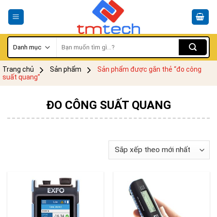
Skip
to
content
Tìm
kiếm:
Trang chủ
Sản phẩm
Sản phẩm được gắn thẻ “đo công
suất quang”
ĐO CÔNG SUẤT QUANG