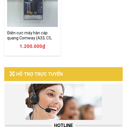
Điện cực máy hàn cáp
quang Comway (A33, C5,
C8S, C10S)
1.200.000
₫
HỖ TRỢ TRỰC TUYẾN
HOTLINE