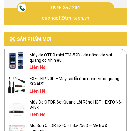
0945 357 234
duongpt@tm-tech.vn
SẢN PHẨM MỚI
Máy đo OTDR mini TM-52D - đa năng, đo sợi
quang có tín hiệu
Liên Hệ
EXFO FIP-200 – Máy soi lỗi đầu connector quang
SC/APC
Liên Hệ
Máy Đo OTDR Sợi Quang Lõi Rỗng HCF – EXFO NS-
348x
Liên Hệ
Mô Đun OTDR EXFO FTBx-750D – Metro &
Longhaul