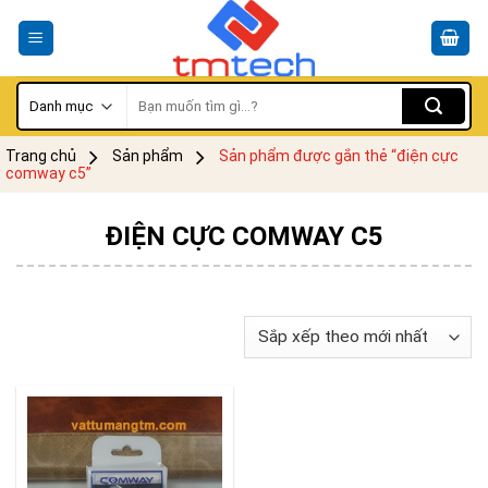
Skip
to
content
Tìm
kiếm:
Trang chủ
Sản phẩm
Sản phẩm được gắn thẻ “điện cực
comway c5”
ĐIỆN CỰC COMWAY C5