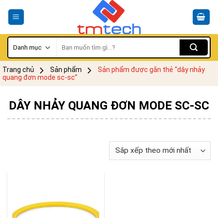
Skip
to
content
Tìm
kiếm:
Trang chủ
Sản phẩm
Sản phẩm được gắn thẻ “dây nhảy
quang đơn mode sc-sc”
DÂY NHẢY QUANG ĐƠN MODE SC-SC