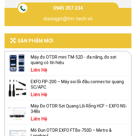
0945 357 234
duongpt@tm-tech.vn
SẢN PHẨM MỚI
Máy đo OTDR mini TM-52D - đa năng, đo sợi
quang có tín hiệu
Liên Hệ
EXFO FIP-200 – Máy soi lỗi đầu connector quang
SC/APC
Liên Hệ
Máy Đo OTDR Sợi Quang Lõi Rỗng HCF – EXFO NS-
348x
Liên Hệ
Mô Đun OTDR EXFO FTBx-750D – Metro &
Longhaul