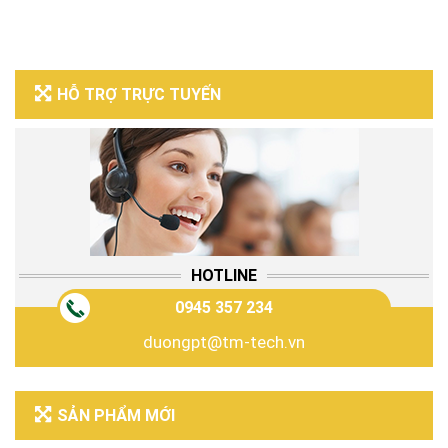
HỖ TRỢ TRỰC TUYẾN
HOTLINE
0945 357 234
duongpt@tm-tech.vn
SẢN PHẨM MỚI