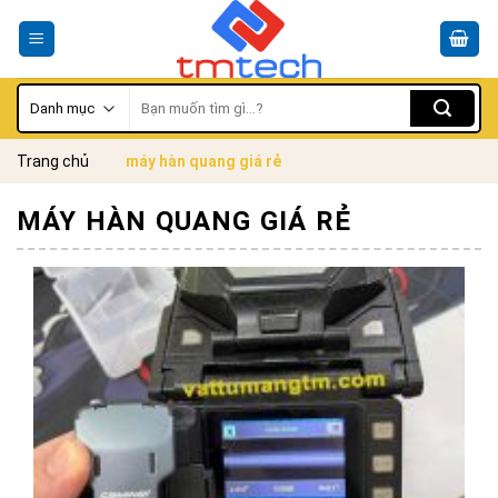
Skip
to
content
Tìm
kiếm:
Trang chủ
máy hàn quang giá rẻ
MÁY HÀN QUANG GIÁ RẺ