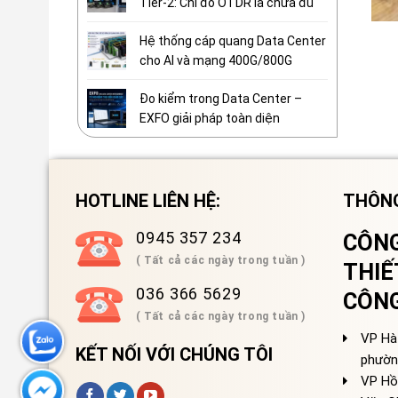
Tier-2: Chỉ đo OTDR là chưa đủ
Hệ thống cáp quang Data Center
cho AI và mạng 400G/800G
Đo kiểm trong Data Center –
EXFO giải pháp toàn diện
HOTLINE LIÊN HỆ:
THÔNG
0945 357 234
CÔNG
( Tất cả các ngày trong tuần )
THIẾ
036 366 5629
CÔN
( Tất cả các ngày trong tuần )
VP Hà 
KẾT NỐI VỚI CHÚNG TÔI
phườn
VP Hồ