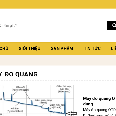
 CHỦ
GIỚI THIỆU
SẢN PHẨM
TIN TỨC
LI
Y ĐO QUANG
Máy đo quang OT
dụng
Máy đo quang OTDR
Reflectometer) là thi