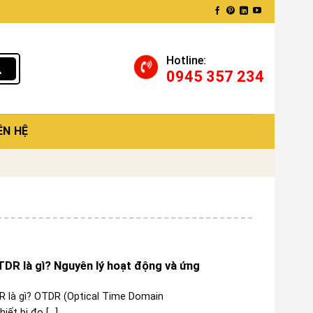
Hotline:
0945 357 234
ÊN HỆ
DR là gì? Nguyên lý hoạt động và ứng
 là gì? OTDR (Optical Time Domain
ết bị đo [...]