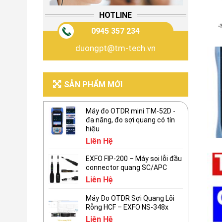
HOTLINE
0945 357 234
duongpt@tm-tech.vn
SẢN PHẨM MỚI
Máy đo OTDR mini TM-52D -
đa năng, đo sợi quang có tín
hiệu
Liên Hệ
EXFO FIP-200 – Máy soi lỗi đầu
connector quang SC/APC
Liên Hệ
Máy Đo OTDR Sợi Quang Lõi
Rỗng HCF – EXFO NS-348x
Liên Hệ