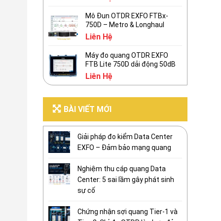
Mô Đun OTDR EXFO FTBx-
750D – Metro & Longhaul
Liên Hệ
Máy đo quang OTDR EXFO
FTB Lite 750D dải động 50dB
Liên Hệ
BÀI VIẾT MỚI
Giải pháp đo kiểm Data Center
EXFO – Đảm bảo mạng quang
Nghiệm thu cáp quang Data
Center: 5 sai lầm gây phát sinh
sự cố
Chứng nhận sợi quang Tier-1 và