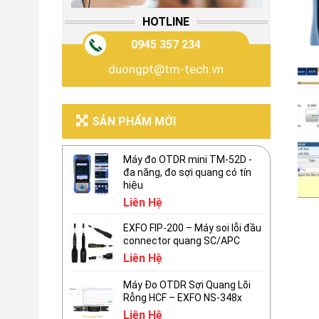
HOTLINE
0945 357 234
duongpt@tm-tech.vn
SẢN PHẨM MỚI
Máy đo OTDR mini TM-52D -
đa năng, đo sợi quang có tín
hiệu
Liên Hệ
EXFO FIP-200 – Máy soi lỗi đầu
connector quang SC/APC
Liên Hệ
Máy Đo OTDR Sợi Quang Lõi
Rỗng HCF – EXFO NS-348x
Liên Hệ