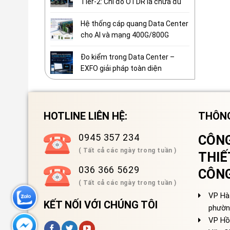
Tier-2: Chỉ đo OTDR là chưa đủ
Hệ thống cáp quang Data Center
cho AI và mạng 400G/800G
Đo kiểm trong Data Center –
EXFO giải pháp toàn diện
HOTLINE LIÊN HỆ:
THÔNG
0945 357 234
CÔNG
( Tất cả các ngày trong tuần )
THIẾ
036 366 5629
CÔN
( Tất cả các ngày trong tuần )
VP Hà 
KẾT NỐI VỚI CHÚNG TÔI
phườn
VP Hồ