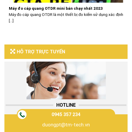
Máy đo cáp quang OTDR mini bán chạy nhất 2023
Máy đo cáp quang OTDR là một thiết bị đo kiểm sử dụng xác định
[...]
HỖ TRỢ TRỰC TUYẾN
HOTLINE
0945 357 234
duongpt@tm-tech.vn