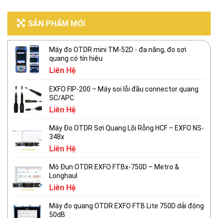
SẢN PHẨM MỚI
Máy đo OTDR mini TM-52D - đa năng, đo sợi
quang có tín hiệu
Liên Hệ
EXFO FIP-200 – Máy soi lỗi đầu connector quang
SC/APC
Liên Hệ
Máy Đo OTDR Sợi Quang Lõi Rỗng HCF – EXFO NS-
348x
Liên Hệ
Mô Đun OTDR EXFO FTBx-750D – Metro &
Longhaul
Liên Hệ
Máy đo quang OTDR EXFO FTB Lite 750D dải động
50dB