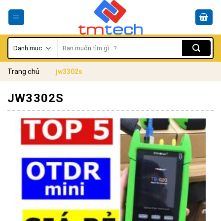
Skip
to
content
Tìm
kiếm:
Trang chủ
jw3302s
JW3302S