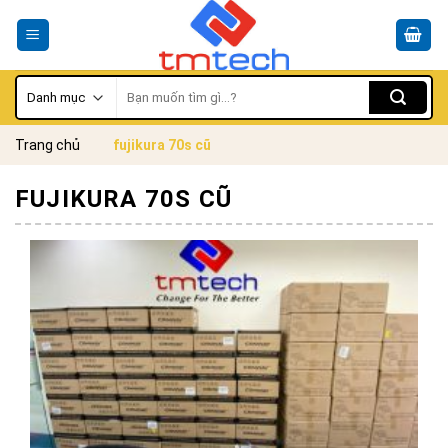
Skip
to
content
Tìm
kiếm:
Trang chủ
fujikura 70s cũ
FUJIKURA 70S CŨ