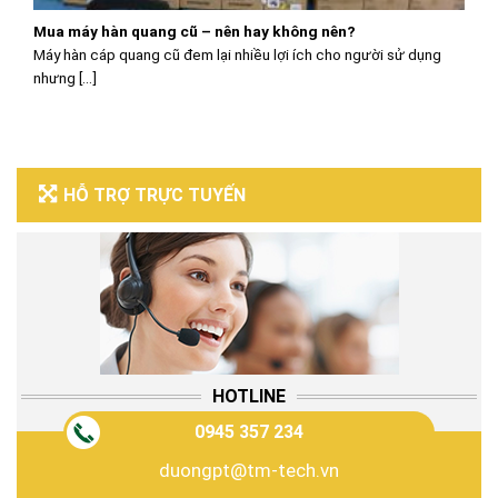
Mua máy hàn quang cũ – nên hay không nên?
Máy hàn cáp quang cũ đem lại nhiều lợi ích cho người sử dụng
nhưng [...]
HỖ TRỢ TRỰC TUYẾN
HOTLINE
0945 357 234
duongpt@tm-tech.vn