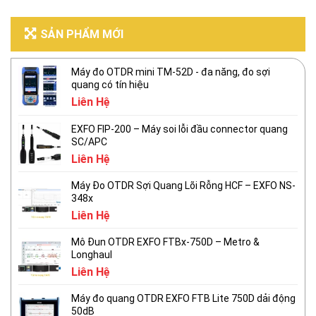
SẢN PHẨM MỚI
Máy đo OTDR mini TM-52D - đa năng, đo sợi
quang có tín hiệu
Liên Hệ
EXFO FIP-200 – Máy soi lỗi đầu connector quang
SC/APC
Liên Hệ
Máy Đo OTDR Sợi Quang Lõi Rỗng HCF – EXFO NS-
348x
Liên Hệ
Mô Đun OTDR EXFO FTBx-750D – Metro &
Longhaul
Liên Hệ
Máy đo quang OTDR EXFO FTB Lite 750D dải động
50dB