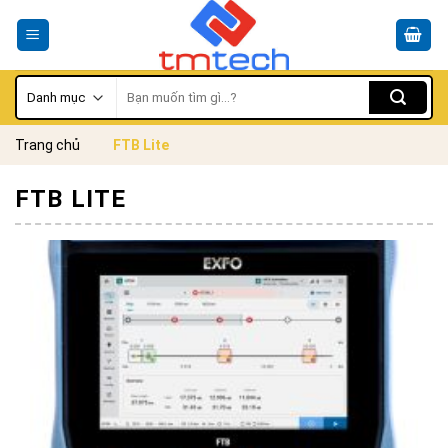
Skip
to
content
Tìm
kiếm:
Trang chủ
FTB Lite
FTB LITE