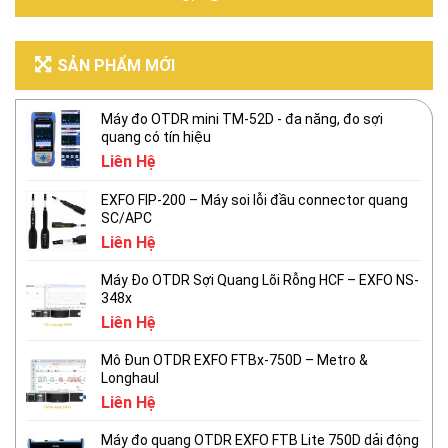
SẢN PHẨM MỚI
Máy đo OTDR mini TM-52D - đa năng, đo sợi
quang có tín hiệu
Liên Hệ
EXFO FIP-200 – Máy soi lỗi đầu connector quang
SC/APC
Liên Hệ
Máy Đo OTDR Sợi Quang Lõi Rỗng HCF – EXFO NS-
348x
Liên Hệ
Mô Đun OTDR EXFO FTBx-750D – Metro &
Longhaul
Liên Hệ
Máy đo quang OTDR EXFO FTB Lite 750D dải động