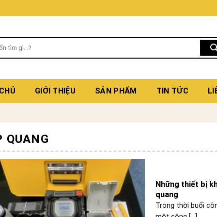
 CHỦ
GIỚI THIỆU
SẢN PHẨM
TIN TỨC
LI
P QUANG
Những thiết bị k
quang
Trong thời buổi cô
một công [...]