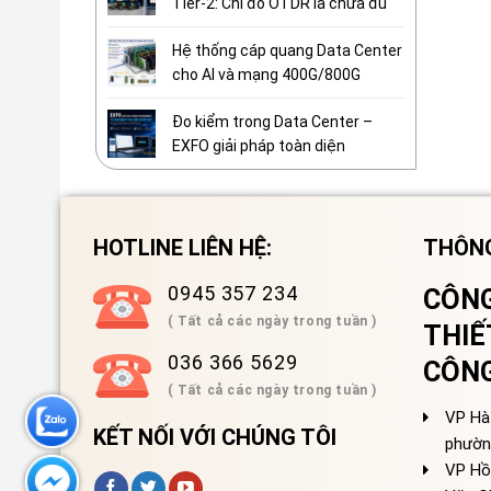
Tier-2: Chỉ đo OTDR là chưa đủ
Hệ thống cáp quang Data Center
cho AI và mạng 400G/800G
Đo kiểm trong Data Center –
EXFO giải pháp toàn diện
HOTLINE LIÊN HỆ:
THÔNG
0945 357 234
CÔNG
( Tất cả các ngày trong tuần )
THIẾ
036 366 5629
CÔN
( Tất cả các ngày trong tuần )
VP Hà 
KẾT NỐI VỚI CHÚNG TÔI
phườn
VP Hồ