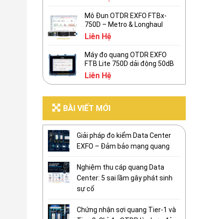
Mô Đun OTDR EXFO FTBx-
750D – Metro & Longhaul
Liên Hệ
Máy đo quang OTDR EXFO
FTB Lite 750D dải động 50dB
Liên Hệ
BÀI VIẾT MỚI
Giải pháp đo kiểm Data Center
EXFO – Đảm bảo mạng quang
Nghiệm thu cáp quang Data
Center: 5 sai lầm gây phát sinh
sự cố
Chứng nhận sợi quang Tier-1 và