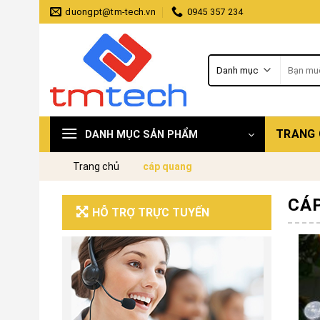
Skip
duongpt@tm-tech.vn
0945 357 234
to
content
Tìm
kiếm:
TRANG
DANH MỤC SẢN PHẨM
Trang chủ
cáp quang
CÁ
HỖ TRỢ TRỰC TUYẾN