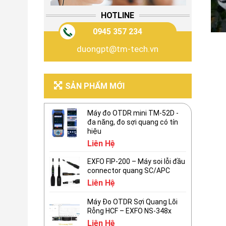
HOTLINE
0945 357 234
duongpt@tm-tech.vn
SẢN PHẨM MỚI
Máy đo OTDR mini TM-52D -
đa năng, đo sợi quang có tín
hiệu
Liên Hệ
EXFO FIP-200 – Máy soi lỗi đầu
connector quang SC/APC
Liên Hệ
Máy Đo OTDR Sợi Quang Lõi
Rỗng HCF – EXFO NS-348x
Liên Hệ